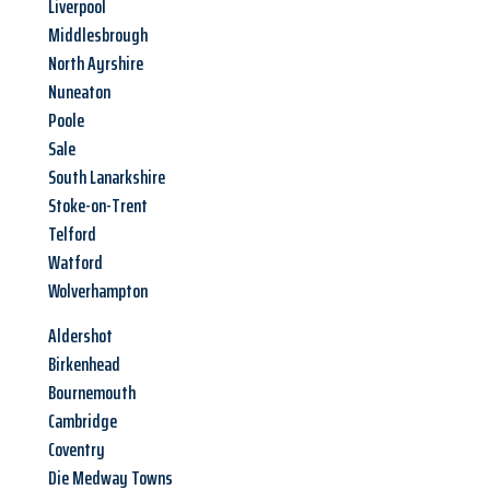
Liverpool
Middlesbrough
North Ayrshire
Nuneaton
Poole
Sale
South Lanarkshire
Stoke-on-Trent
Telford
Watford
Wolverhampton
Aldershot
Birkenhead
Bournemouth
Cambridge
Coventry
Die Medway Towns