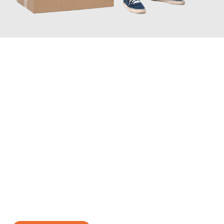
JETZT ANFRAGEN
Erleben Sie mit Umzugsmeister Eisenhower Chemnitz, wie
einfach und stressfrei Ihr Umzug Chemnitz Torbay
sein kann.
Unser Expertenteam steht bereit, um Ihnen einen reibungslosen
Übergang in Ihr neues Zuhause zu garantieren.
Jetzt
unverbindliches Angebot
erhalten &
100€ sparen: