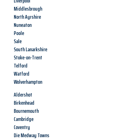
Liverpool
Middlesbrough
North Ayrshire
Nuneaton
Poole
Sale
South Lanarkshire
Stoke-on-Trent
Telford
Watford
Wolverhampton
Aldershot
Birkenhead
Bournemouth
Cambridge
Coventry
Die Medway Towns