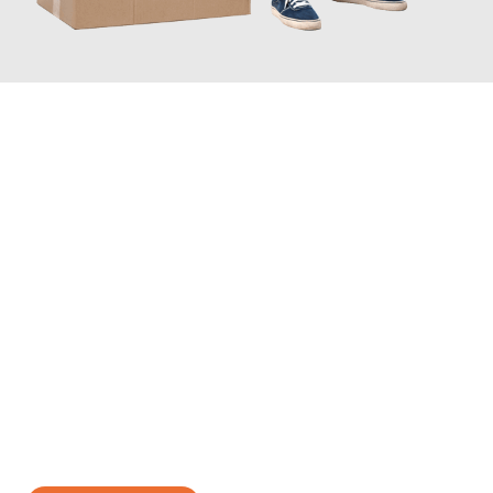
JETZT ANFRAGEN
Erleben Sie mit Umzugsmeister Eisenhower Chemnitz, wie
einfach und stressfrei Ihr Umzug Chemnitz Thanet
sein kann.
Unser Expertenteam steht bereit, um Ihnen einen reibungslosen
Übergang in Ihr neues Zuhause zu garantieren.
Jetzt
unverbindliches Angebot
erhalten &
100€ sparen: