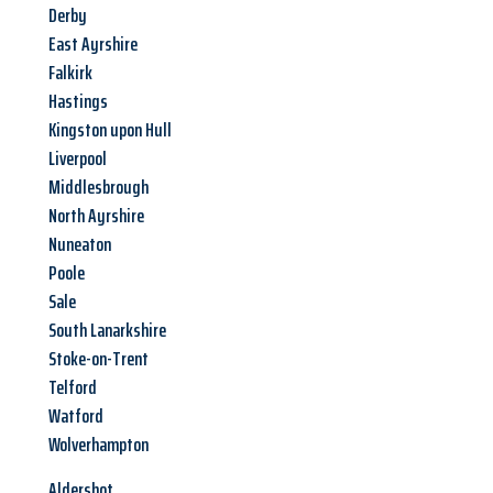
Derby
East Ayrshire
Falkirk
Hastings
Kingston upon Hull
Liverpool
Middlesbrough
North Ayrshire
Nuneaton
Poole
Sale
South Lanarkshire
Stoke-on-Trent
Telford
Watford
Wolverhampton
Aldershot