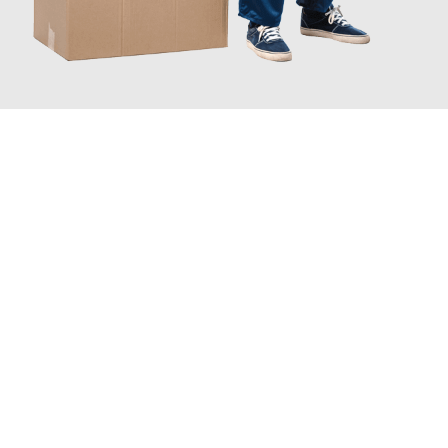
JETZT ANFRAGEN
Erleben Sie mit Umzugsmeister Eisenhower Chemnitz, wie
einfach und stressfrei Ihr Umzug Chemnitz Reading
sein kann.
Unser Expertenteam steht bereit, um Ihnen einen reibungslosen
Übergang in Ihr neues Zuhause zu garantieren.
Jetzt
unverbindliches Angebot
erhalten &
100€ sparen: