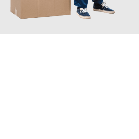
JETZT ANFRAGEN
Erleben Sie mit Umzugsmeister Eisenhower Chemnitz, wie
einfach und stressfrei Ihr Umzug Chemnitz Dundee
sein kann.
Unser Expertenteam steht bereit, um Ihnen einen reibungslosen
Übergang in Ihr neues Zuhause zu garantieren.
Jetzt
unverbindliches Angebot
erhalten &
100€ sparen: