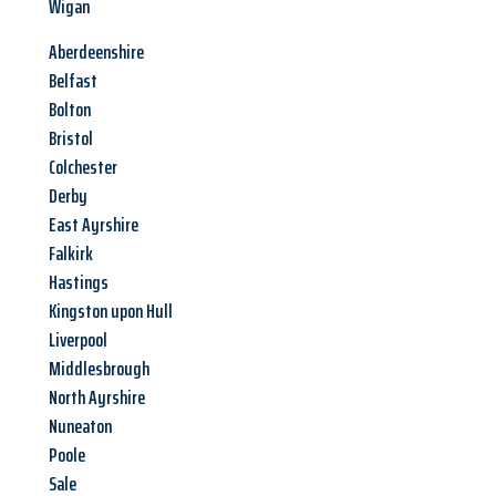
Wigan
Aberdeenshire
Belfast
Bolton
Bristol
Colchester
Derby
East Ayrshire
Falkirk
Hastings
Kingston upon Hull
Liverpool
Middlesbrough
North Ayrshire
Nuneaton
Poole
Sale