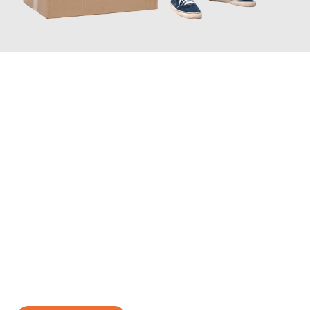
JETZT ANFRAGEN
Erleben Sie mit Umzugsmeister Eisenhower Chemnitz, wie
einfach und stressfrei Ihr Umzug Chemnitz Brest
sein kann.
Unser Expertenteam steht bereit, um Ihnen einen reibungslosen
Übergang in Ihr neues Zuhause zu garantieren.
Jetzt
unverbindliches Angebot
erhalten &
100€ sparen: