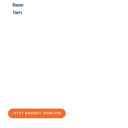
Rouen
Tours
Jetzt anfragen &
Angebot
mit Best-Preis
erhalten!
Schicken Sie uns jetzt Ihre unverbindliche Anfrage und sichern
Sie sich Ihr
individuelles Umzugsangebot für Ihr Anliegen in
Chemnitz
zum Best-Preis! Nutzen Sie die Gelegenheit für einen
stressfreien Umzug
mit maximalem Komfort:
JETZT ANGEBOT ERHALTEN