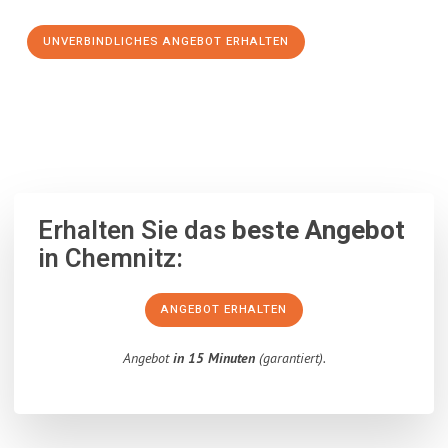
UNVERBINDLICHES ANGEBOT ERHALTEN
100% unverbindlich
– Garantiert eine Antwort
innerhalb von 15
Minuten
.
Erhalten Sie das
beste Angebot
in Chemnitz:
ANGEBOT ERHALTEN
Angebot
in 15 Minuten
(garantiert).