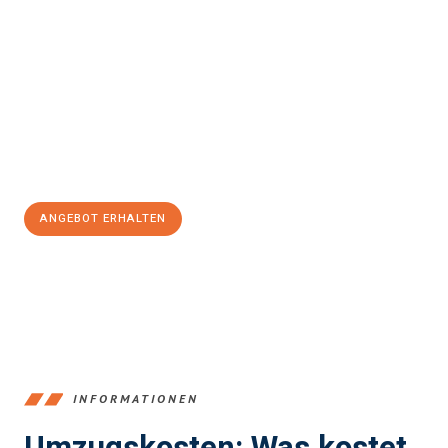
einfach und stressfrei Ihr Umzug Chemnitz North
Lanarkshire
sein kann. Unser Expertenteam steht bereit, um Ihnen
einen reibungslosen Übergang in Ihr neues Zuhause zu
garantieren.
Jetzt
unverbindliches Angebot
erhalten &
100€ sparen:
ANGEBOT ERHALTEN
+4915792653349
INFORMATIONEN