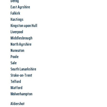
Derby
East Ayrshire
Falkirk
Hastings
Kingston upon Hull
Liverpool
Middlesbrough
North Ayrshire
Nuneaton
Poole
Sale
South Lanarkshire
Stoke-on-Trent
Telford
Watford
Wolverhampton
Aldershot