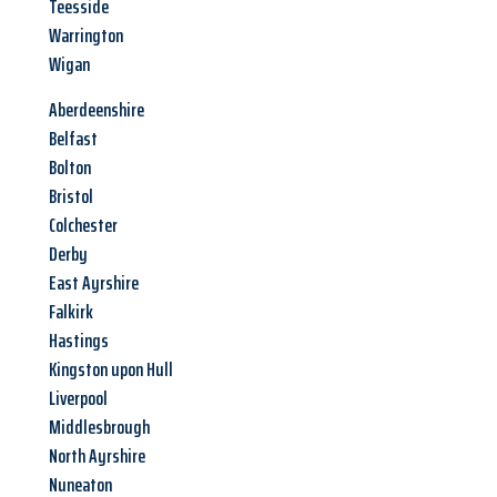
Teesside
Warrington
Wigan
Aberdeenshire
Belfast
Bolton
Bristol
Colchester
Derby
East Ayrshire
Falkirk
Hastings
Kingston upon Hull
Liverpool
Middlesbrough
North Ayrshire
Nuneaton