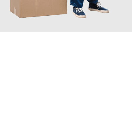
JETZT ANFRAGEN
Erleben Sie mit Umzugsmeister Eisenhower Chemnitz, wie
einfach und stressfrei Ihr Umzug Chemnitz Brighton
sein
kann. Unser Expertenteam steht bereit, um Ihnen einen
reibungslosen Übergang in Ihr neues Zuhause zu garantieren.
Jetzt
unverbindliches Angebot
erhalten &
100€ sparen: