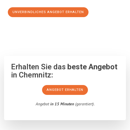
UNVERBINDLICHES ANGEBOT ERHALTEN
100% unverbindlich
– Garantiert eine Antwort
innerhalb von 15
Minuten
.
Erhalten Sie das
beste Angebot
in Chemnitz:
ANGEBOT ERHALTEN
Angebot
in 15 Minuten
(garantiert).