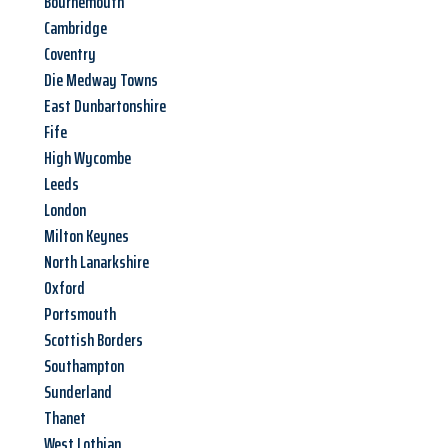
Bournemouth
Cambridge
Coventry
Die Medway Towns
East Dunbartonshire
Fife
High Wycombe
Leeds
London
Milton Keynes
North Lanarkshire
Oxford
Portsmouth
Scottish Borders
Southampton
Sunderland
Thanet
West Lothian