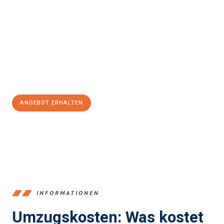
einfach und stressfrei Ihr Umzug Chemnitz
Middlesbrough
sein kann. Unser Expertenteam steht bereit, um
Ihnen einen reibungslosen Übergang in Ihr neues Zuhause zu
garantieren.
Jetzt
unverbindliches Angebot
erhalten &
100€ sparen:
ANGEBOT ERHALTEN
+4915792653349
INFORMATIONEN
Umzugskosten: Was kostet