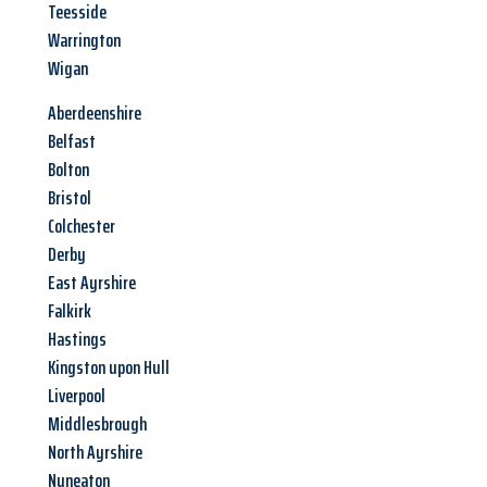
Teesside
Warrington
Wigan
Aberdeenshire
Belfast
Bolton
Bristol
Colchester
Derby
East Ayrshire
Falkirk
Hastings
Kingston upon Hull
Liverpool
Middlesbrough
North Ayrshire
Nuneaton