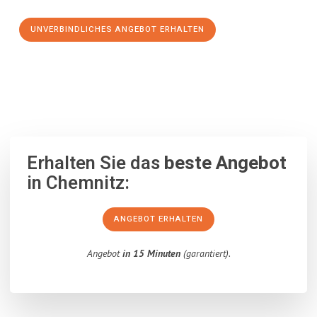
UNVERBINDLICHES ANGEBOT ERHALTEN
100% unverbindlich
– Garantiert eine Antwort
innerhalb von 15
Minuten
.
Erhalten Sie das
beste Angebot
in Chemnitz:
ANGEBOT ERHALTEN
Angebot
in 15 Minuten
(garantiert).