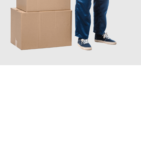
JETZT ANFRAGEN
Erleben Sie mit Umzugsmeister Eisenhower Chemnitz, wie
einfach und stressfrei Ihr Umzug Chemnitz Portsmouth
sein
kann. Unser Expertenteam steht bereit, um Ihnen einen