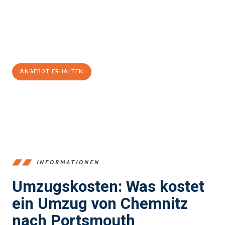
reibungslosen Übergang in Ihr neues Zuhause zu garantieren.
Jetzt
unverbindliches Angebot
erhalten &
100€ sparen:
ANGEBOT ERHALTEN
+4915792653349
INFORMATIONEN
Umzugskosten: Was kostet
ein Umzug von Chemnitz
nach Portsmouth