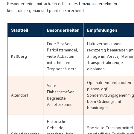
Besonderheiten mit sich. Ein erfahrenes
Umzugsunternehmen
kennt diese genau und plant entsprechend:
Stadtteil
Besonderheiten
Empfehlungen
Enge Straßen,
Halteverbotszonen
Parkplatzmangel,
rechtzeitig beantragen (m
Kaßberg
viele Altbauten
3 Tage im Voraus), kleine
mit schmalen
Transportfahrzeuge
Treppenhäusern
einplanen
Optimale Anfahrtsrouten
Viele
planen, ggf.
Einbahnstraßen,
Altendorf
Sondernutzungsgenehmi
begrenzte
beim Ordnungsamt
Anlieferzonen
beantragen
Historische
Gebäude,
Spezielle Transportmittel 
Schloßchemnitz
manchmal kein
empfindliche Technik, meh