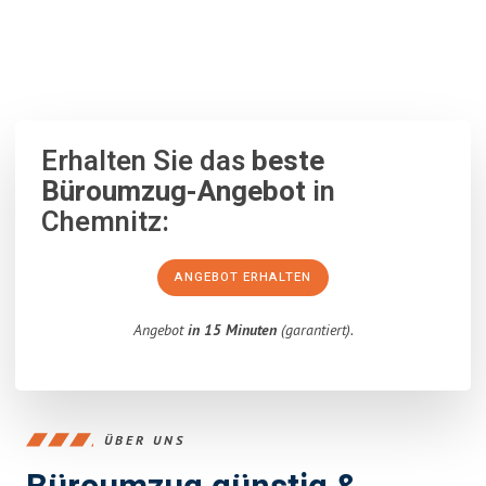
100% unverbindlich
– Garantiert eine Antwort
innerhalb von 15
Minuten
.
Erhalten Sie das
beste
Büroumzug-Angebot
in
Chemnitz:
ANGEBOT ERHALTEN
Angebot
in 15 Minuten
(garantiert).
ÜBER UNS