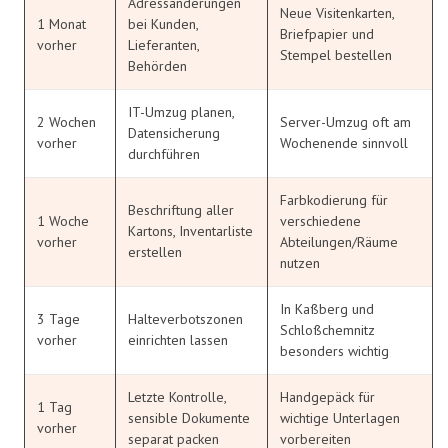
Adressänderungen
Neue Visitenkarten,
1 Monat
bei Kunden,
Briefpapier und
vorher
Lieferanten,
Stempel bestellen
Behörden
IT-Umzug planen,
2 Wochen
Server-Umzug oft am
Datensicherung
vorher
Wochenende sinnvoll
durchführen
Farbkodierung für
Beschriftung aller
1 Woche
verschiedene
Kartons, Inventarliste
vorher
Abteilungen/Räume
erstellen
nutzen
In Kaßberg und
3 Tage
Halteverbotszonen
Schloßchemnitz
vorher
einrichten lassen
besonders wichtig
Letzte Kontrolle,
Handgepäck für
1 Tag
sensible Dokumente
wichtige Unterlagen
vorher
separat packen
vorbereiten