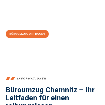
Ablauf zu garantieren.
Jetzt
unverbindliches Angebot
erhalten &
100€ sparen:
BÜROUMZUG ANFRAGEN
+4915792653349
INFORMATIONEN
Büroumzug Chemnitz – Ihr
Leitfaden für einen