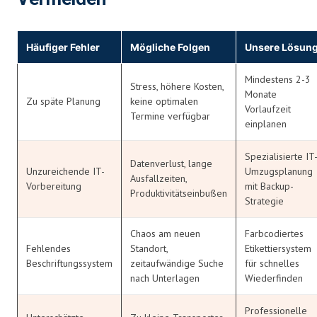
Häufiger Fehler
Mögliche Folgen
Unsere Lösun
Mindestens 2-3
Stress, höhere Kosten,
Monate
Zu späte Planung
keine optimalen
Vorlaufzeit
Termine verfügbar
einplanen
Spezialisierte IT
Datenverlust, lange
Unzureichende IT-
Umzugsplanung
Ausfallzeiten,
Vorbereitung
mit Backup-
Produktivitätseinbußen
Strategie
Chaos am neuen
Farbcodiertes
Fehlendes
Standort,
Etikettiersystem
Beschriftungssystem
zeitaufwändige Suche
für schnelles
nach Unterlagen
Wiederfinden
Professionelle