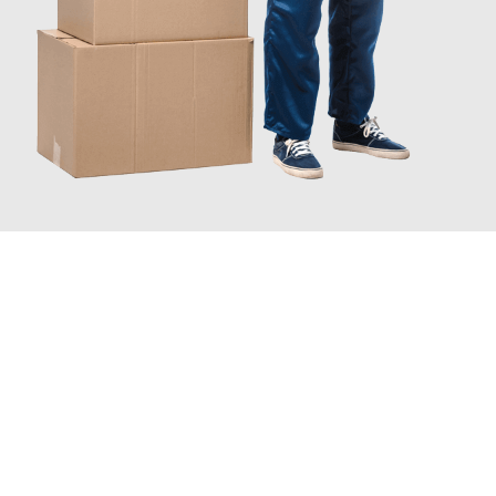
JETZT ANFRAGEN
Erleben Sie mit Umzugsmeister Eisenhower Chemnitz, wie
einfach und stressfrei Büroumzug in Chemnitz
sein kann.
Unser Expertenteam steht bereit, um Ihnen einen reibungslosen