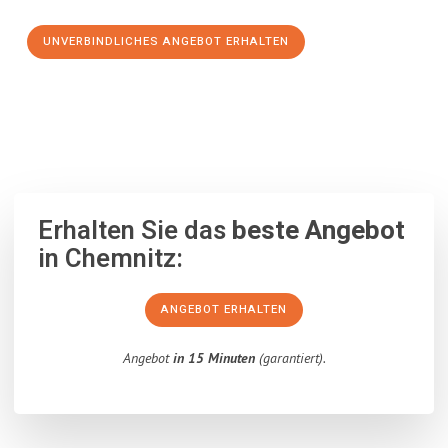
UNVERBINDLICHES ANGEBOT ERHALTEN
100% unverbindlich
– Garantiert eine Antwort
innerhalb von 15
Minuten
.
Erhalten Sie das
beste Angebot
in Chemnitz:
ANGEBOT ERHALTEN
Angebot
in 15 Minuten
(garantiert).