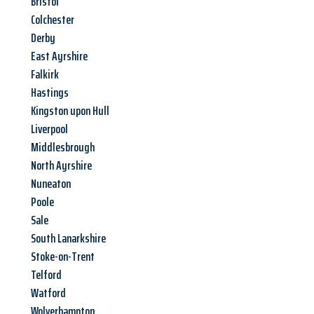
Bristol
Colchester
Derby
East Ayrshire
Falkirk
Hastings
Kingston upon Hull
Liverpool
Middlesbrough
North Ayrshire
Nuneaton
Poole
Sale
South Lanarkshire
Stoke-on-Trent
Telford
Watford
Wolverhampton