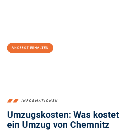
Trent
sein kann. Unser Expertenteam steht bereit, um Ihnen einen
reibungslosen Übergang in Ihr neues Zuhause zu garantieren.
Jetzt
unverbindliches Angebot
erhalten &
100€ sparen:
ANGEBOT ERHALTEN
+4915792653349
INFORMATIONEN
Umzugskosten: Was kostet
ein Umzug von Chemnitz