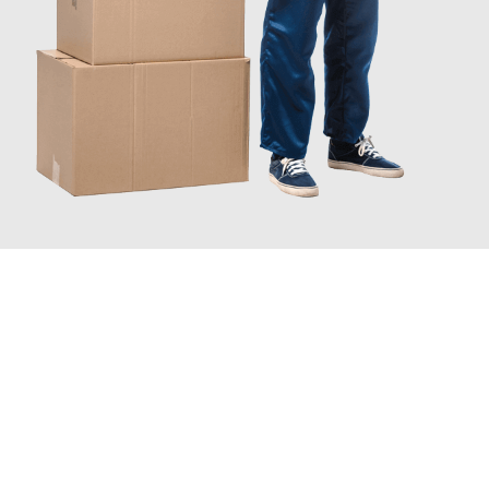
JETZT ANFRAGEN
Erleben Sie mit Umzugsmeister Eisenhower Chemnitz, wie
einfach und stressfrei Ihr Umzug Chemnitz Stoke-on-