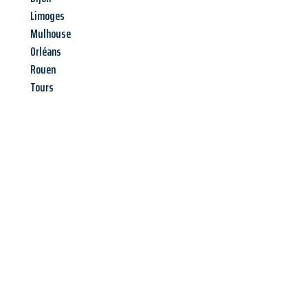
Limoges
Mulhouse
Orléans
Rouen
Tours
Jetzt anfragen &
Angebot
mit Best-Preis
erhalten!
Schicken Sie uns jetzt Ihre unverbindliche Anfrage und sichern
Sie sich Ihr
individuelles Umzugsangebot für Ihr Anliegen in
Chemnitz
zum Best-Preis! Nutzen Sie die Gelegenheit für einen
stressfreien Umzug
mit maximalem Komfort: