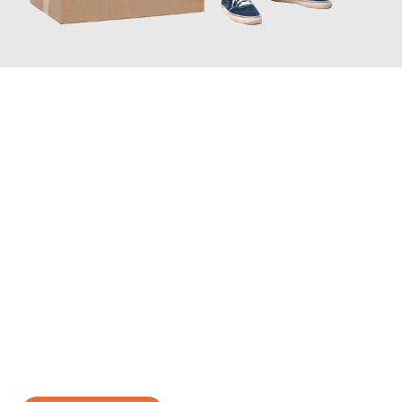
JETZT ANFRAGEN
Erleben Sie mit Umzugsmeister Eisenhower Chemnitz, wie
einfach und stressfrei Ihr Umzug Chemnitz Lille
sein kann.
Unser Expertenteam steht bereit, um Ihnen einen reibungslosen
Übergang in Ihr neues Zuhause zu garantieren.
Jetzt
unverbindliches Angebot
erhalten &
100€ sparen: