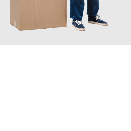
JETZT ANFRAGEN
Erleben Sie mit Umzugsmeister Eisenhower Chemnitz, wie
einfach und stressfrei Ihr Umzug Chemnitz Gütersloh
sein
kann. Unser Expertenteam steht bereit, um Ihnen einen
reibungslosen Übergang in Ihr neues Zuhause zu garantieren.