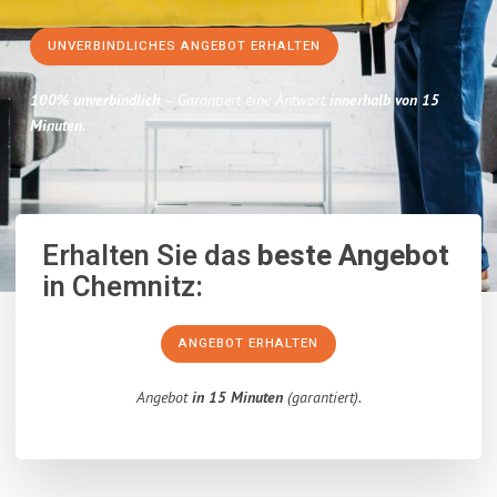
UNVERBINDLICHES ANGEBOT ERHALTEN
100% unverbindlich
– Garantiert eine Antwort
innerhalb von 15
Minuten
.
Erhalten Sie das
beste Angebot
in Chemnitz:
ANGEBOT ERHALTEN
Angebot
in 15 Minuten
(garantiert).