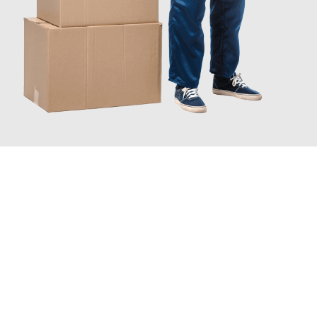
JETZT ANFRAGEN
Erleben Sie mit Umzugsmeister Eisenhower Chemnitz, wie
einfach und stressfrei Ihr Umzug Chemnitz Oberhausen
sein
kann. Unser Expertenteam steht bereit, um Ihnen einen