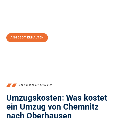
reibungslosen Übergang in Ihr neues Zuhause zu garantieren.
Jetzt
unverbindliches Angebot
erhalten &
100€ sparen:
ANGEBOT ERHALTEN
+4915792653349
INFORMATIONEN
Umzugskosten: Was kostet
ein Umzug von Chemnitz
nach Oberhausen