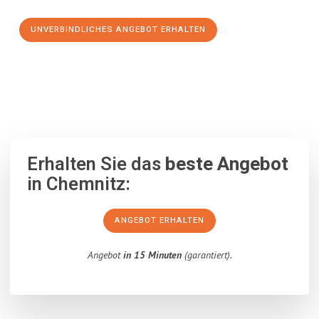
UNVERBINDLICHES ANGEBOT ERHALTEN
100% unverbindlich
– Garantiert eine Antwort
innerhalb von 15
Minuten
.
Erhalten Sie das
beste Angebot
in Chemnitz:
ANGEBOT ERHALTEN
Angebot
in 15 Minuten
(garantiert).