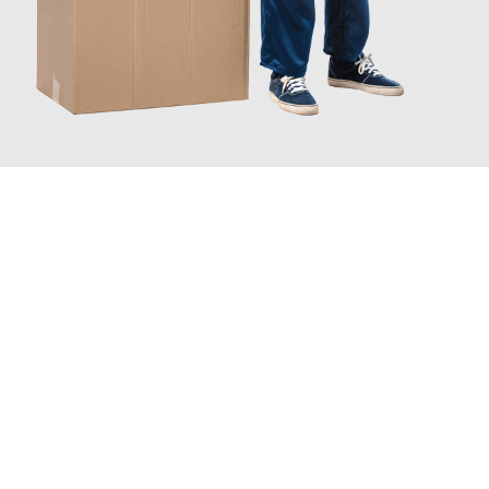
JETZT ANFRAGEN
Erleben Sie mit Umzugsmeister Eisenhower Chemnitz, wie
einfach und stressfrei Ihr Umzug Chemnitz Oldenburg
sein
kann. Unser Expertenteam steht bereit, um Ihnen einen
reibungslosen Übergang in Ihr neues Zuhause zu garantieren.