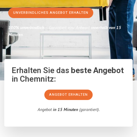
UNVERBINDLICHES ANGEBOT ERHALTEN
100% unverbindlich
– Garantiert eine Antwort
innerhalb von 15
Minuten
.
Erhalten Sie das
beste Angebot
in Chemnitz:
ANGEBOT ERHALTEN
Angebot
in 15 Minuten
(garantiert).