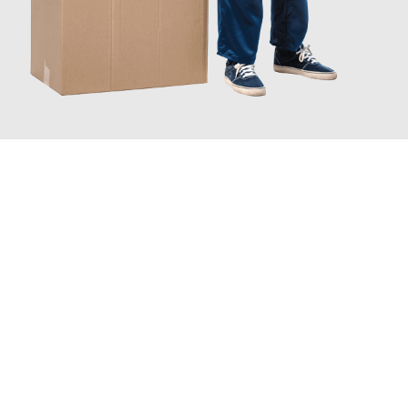
JETZT ANFRAGEN
Erleben Sie mit Umzugsmeister Eisenhower Chemnitz, wie
einfach und stressfrei Ihr Umzug Chemnitz Enschede
sein
kann. Unser Expertenteam steht bereit, um Ihnen einen
reibungslosen Übergang in Ihr neues Zuhause zu garantieren.