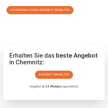
UNVERBINDLICHES ANGEBOT ERHALTEN
100% unverbindlich
– Garantiert eine Antwort
innerhalb von 15
Minuten
.
Erhalten Sie das
beste Angebot
in Chemnitz:
ANGEBOT ERHALTEN
Angebot
in 15 Minuten
(garantiert).