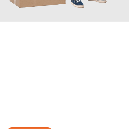
JETZT ANFRAGEN
Erleben Sie mit Umzugsmeister Eisenhower Chemnitz, wie
einfach und stressfrei Ihr Umzug Chemnitz Bottrop
sein kann.
Unser Expertenteam steht bereit, um Ihnen einen reibungslosen
Übergang in Ihr neues Zuhause zu garantieren.
Jetzt
unverbindliches Angebot
erhalten &
100€ sparen: