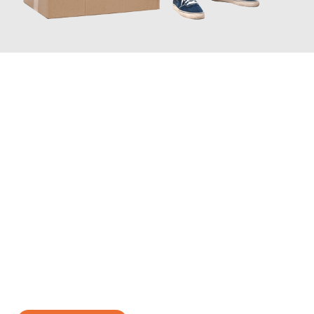
JETZT ANFRAGEN
Erleben Sie mit Umzugsmeister Eisenhower Chemnitz, wie
einfach und stressfrei Ihr Umzug Chemnitz Moers
sein kann.
Unser Expertenteam steht bereit, um Ihnen einen reibungslosen
Übergang in Ihr neues Zuhause zu garantieren.
Jetzt
unverbindliches Angebot
erhalten &
100€ sparen: