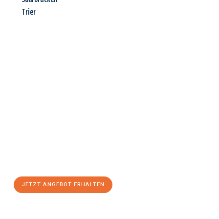
Trier
Jetzt anfragen &
Angebot
mit Best-Preis
erhalten!
Schicken Sie uns jetzt Ihre unverbindliche Anfrage und sichern
Sie sich Ihr
individuelles Umzugsangebot für Ihr Anliegen in
Chemnitz
zum Best-Preis! Nutzen Sie die Gelegenheit für einen
stressfreien Umzug
mit maximalem Komfort:
JETZT ANGEBOT ERHALTEN