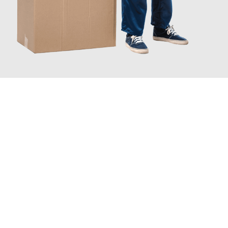
JETZT ANFRAGEN
Erleben Sie mit Umzugsmeister Eisenhower Chemnitz, wie
einfach und stressfrei Ihr Umzug Chemnitz Viransehir
sein
kann. Unser Expertenteam steht bereit, um Ihnen einen
reibungslosen Übergang in Ihr neues Zuhause zu garantieren.