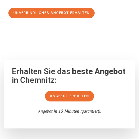
UNVERBINDLICHES ANGEBOT ERHALTEN
100% unverbindlich
– Garantiert eine Antwort
innerhalb von 15
Minuten
.
Erhalten Sie das
beste Angebot
in Chemnitz:
ANGEBOT ERHALTEN
Angebot
in 15 Minuten
(garantiert).