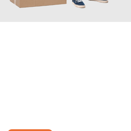
JETZT ANFRAGEN
Erleben Sie mit Umzugsmeister Eisenhower Chemnitz, wie
einfach und stressfrei Ihr Umzug Chemnitz Tarsus
sein kann.
Unser Expertenteam steht bereit, um Ihnen einen reibungslosen
Übergang in Ihr neues Zuhause zu garantieren.
Jetzt
unverbindliches Angebot
erhalten &
100€ sparen: