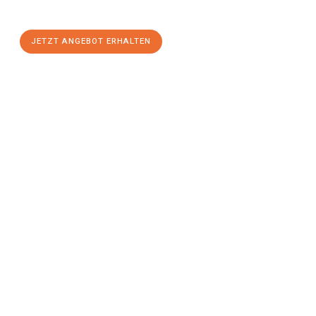
stressfreien Umzug
mit maximalem Komfort:
JETZT ANGEBOT ERHALTEN