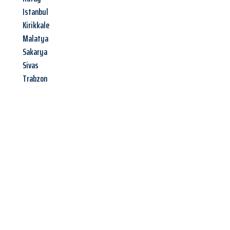
Istanbul
Kirikkale
Malatya
Sakarya
Sivas
Trabzon
Jetzt anfragen &
Angebot
mit Best-Preis
erhalten!
Schicken Sie uns jetzt Ihre unverbindliche Anfrage und sichern
Sie sich Ihr
individuelles Umzugsangebot für Ihr Anliegen in
Chemnitz
zum Best-Preis! Nutzen Sie die Gelegenheit für einen