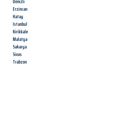
Denizli
Erzincan
Hatay
Istanbul
Kirikkale
Malatya
Sakarya
Sivas
Trabzon
Jetzt anfragen &
Angebot
mit Best-Preis
erhalten!