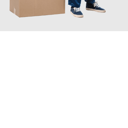
JETZT ANFRAGEN
Erleben Sie mit Umzugsmeister Eisenhower Chemnitz, wie
einfach und stressfrei Ihr Umzug Chemnitz Erzurum
sein kann.
Unser Expertenteam steht bereit, um Ihnen einen reibungslosen
Übergang in Ihr neues Zuhause zu garantieren.
Jetzt
unverbindliches Angebot
erhalten &
100€ sparen: