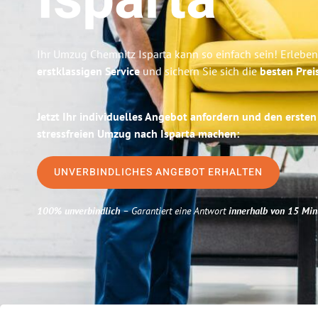
Isparta
Ihr Umzug Chemnitz Isparta kann so einfach sein! Erleben
erstklassigen Service
und sichern Sie sich die
besten Prei
Jetzt Ihr individuelles Angebot anfordern und den ersten
stressfreien Umzug nach Isparta machen:
UNVERBINDLICHES ANGEBOT ERHALTEN
100% unverbindlich
– Garantiert eine Antwort
innerhalb von 15 Min