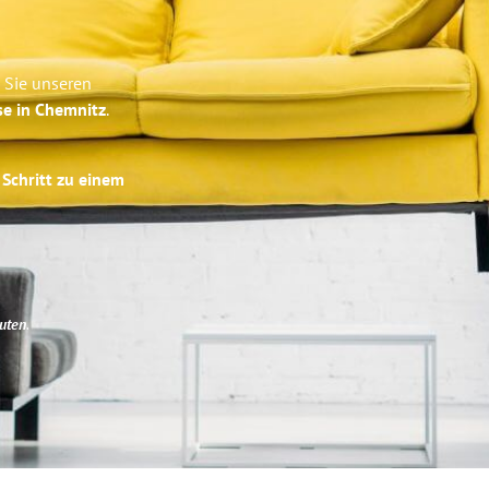
 Sie unseren
se in Chemnitz
.
 Schritt zu einem
uten
.