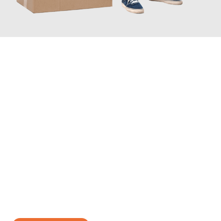
JETZT ANFRAGEN
Erleben Sie mit Umzugsmeister Eisenhower Chemnitz, wie
einfach und stressfrei Ihr Umzug Chemnitz Zabrze
sein kann.
Unser Expertenteam steht bereit, um Ihnen einen reibungslosen
Übergang in Ihr neues Zuhause zu garantieren.
Jetzt
unverbindliches Angebot
erhalten &
100€ sparen: