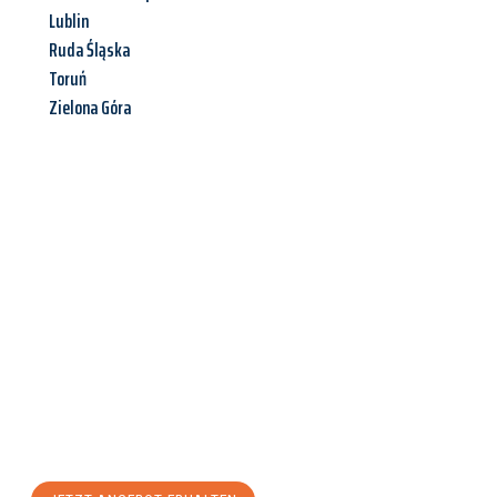
Lublin
Ruda Śląska
Toruń
Zielona Góra
Jetzt anfragen &
Angebot
mit Best-Preis
erhalten!
Schicken Sie uns jetzt Ihre unverbindliche Anfrage und sichern
Sie sich Ihr
individuelles Umzugsangebot für Ihr Anliegen in
Chemnitz
zum Best-Preis! Nutzen Sie die Gelegenheit für einen
stressfreien Umzug
mit maximalem Komfort: