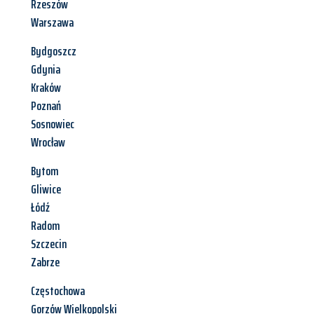
Rzeszów
Warszawa
Bydgoszcz
Gdynia
Kraków
Poznań
Sosnowiec
Wrocław
Bytom
Gliwice
Łódź
Radom
Szczecin
Zabrze
Częstochowa
Gorzów Wielkopolski