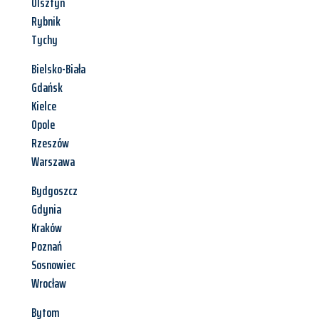
Olsztyn
Rybnik
Tychy
Bielsko-Biała
Gdańsk
Kielce
Opole
Rzeszów
Warszawa
Bydgoszcz
Gdynia
Kraków
Poznań
Sosnowiec
Wrocław
Bytom