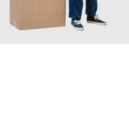
JETZT ANFRAGEN
Erleben Sie mit Umzugsmeister Eisenhower Chemnitz, wie
einfach und stressfrei Ihr Umzug Chemnitz Bydgoszcz
sein
kann. Unser Expertenteam steht bereit, um Ihnen einen
reibungslosen Übergang in Ihr neues Zuhause zu garantieren.