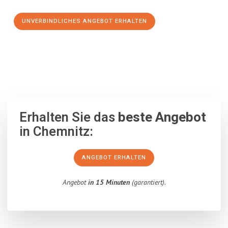
UNVERBINDLICHES ANGEBOT ERHALTEN
100% unverbindlich
– Garantiert eine Antwort
innerhalb von 15
Minuten
.
Erhalten Sie das
beste Angebot
in Chemnitz:
ANGEBOT ERHALTEN
Angebot
in 15 Minuten
(garantiert).