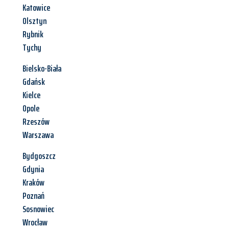
Katowice
Olsztyn
Rybnik
Tychy
Bielsko-Biała
Gdańsk
Kielce
Opole
Rzeszów
Warszawa
Bydgoszcz
Gdynia
Kraków
Poznań
Sosnowiec
Wrocław