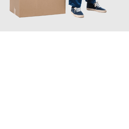
JETZT ANFRAGEN
Erleben Sie mit Umzugsmeister Eisenhower Chemnitz, wie
einfach und stressfrei Ihr Umzug Chemnitz Rzeszów
sein kann.
Unser Expertenteam steht bereit, um Ihnen einen reibungslosen
Übergang in Ihr neues Zuhause zu garantieren.
Jetzt
unverbindliches Angebot
erhalten &
100€ sparen: