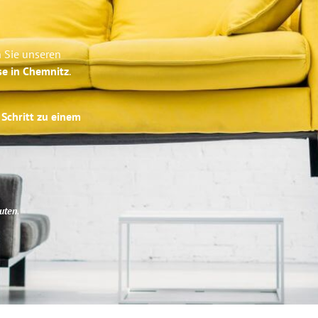
 Sie unseren
se in Chemnitz
.
 Schritt zu einem
uten
.