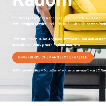
Radom
Ihr Umzug Chemnitz Radom kann so einfach sein! Erleben
erstklassigen Service
und sichern Sie sich die
besten Prei
Jetzt Ihr individuelles Angebot anfordern und den ersten
stressfreien Umzug nach Radom machen:
UNVERBINDLICHES ANGEBOT ERHALTEN
100% unverbindlich
– Garantiert eine Antwort
innerhalb von 15 Min