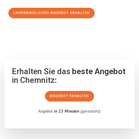
UNVERBINDLICHES ANGEBOT ERHALTEN
100% unverbindlich
– Garantiert eine Antwort
innerhalb von 15
Minuten
.
Erhalten Sie das
beste Angebot
in Chemnitz:
ANGEBOT ERHALTEN
Angebot
in 15 Minuten
(garantiert).