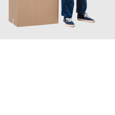
JETZT ANFRAGEN
Erleben Sie mit Umzugsmeister Eisenhower Chemnitz, wie
einfach und stressfrei Ihr Umzug Chemnitz Toulouse
sein
kann. Unser Expertenteam steht bereit, um Ihnen einen
reibungslosen Übergang in Ihr neues Zuhause zu garantieren.