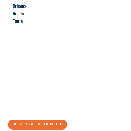
Orléans
Rouen
Tours
Jetzt anfragen &
Angebot
mit Best-Preis
erhalten!
Schicken Sie uns jetzt Ihre unverbindliche Anfrage und sichern
Sie sich Ihr
individuelles Umzugsangebot für Ihr Anliegen in
Chemnitz
zum Best-Preis! Nutzen Sie die Gelegenheit für einen
stressfreien Umzug
mit maximalem Komfort:
JETZT ANGEBOT ERHALTEN