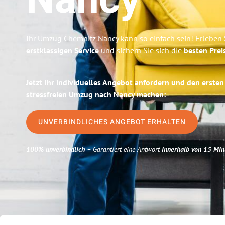
Nancy
Ihr Umzug Chemnitz Nancy kann so einfach sein! Erleben 
erstklassigen Service
und sichern Sie sich die
besten Prei
Jetzt Ihr individuelles Angebot anfordern und den ersten
stressfreien Umzug nach Nancy machen:
UNVERBINDLICHES ANGEBOT ERHALTEN
100% unverbindlich
– Garantiert eine Antwort
innerhalb von 15 Min