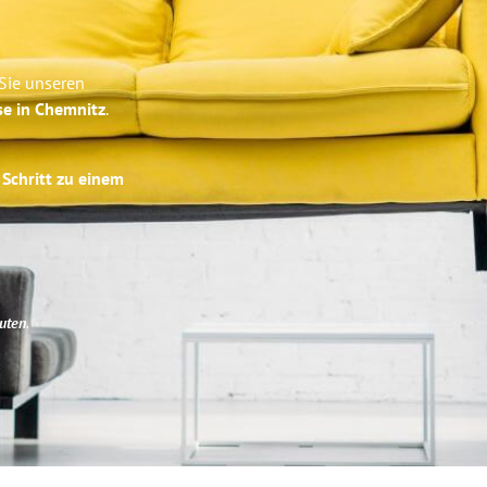
Sie unseren
se in Chemnitz
.
 Schritt zu einem
uten
.