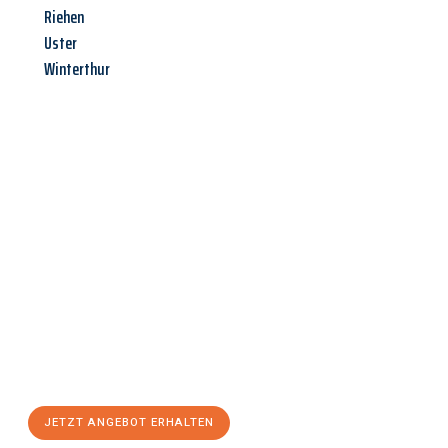
Riehen
Uster
Winterthur
Jetzt anfragen &
Angebot
mit Best-Preis
erhalten!
Schicken Sie uns jetzt Ihre unverbindliche Anfrage und sichern
Sie sich Ihr
individuelles Umzugsangebot für Ihr Anliegen in
Chemnitz
zum Best-Preis! Nutzen Sie die Gelegenheit für einen
stressfreien Umzug
mit maximalem Komfort:
JETZT ANGEBOT ERHALTEN