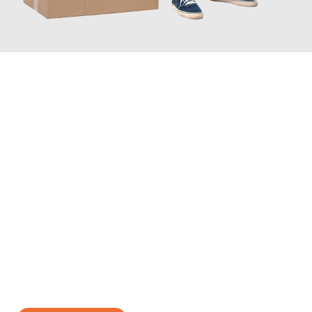
JETZT ANFRAGEN
Erleben Sie mit Umzugsmeister Eisenhower Chemnitz, wie
einfach und stressfrei Ihr Umzug Chemnitz Uster
sein kann.
Unser Expertenteam steht bereit, um Ihnen einen reibungslosen
Übergang in Ihr neues Zuhause zu garantieren.
Jetzt
unverbindliches Angebot
erhalten &
100€ sparen: