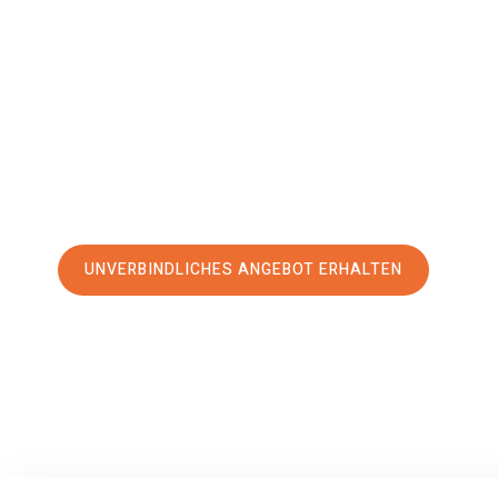
Riehen
Ihr Umzug Chemnitz Riehen kann so einfach sein! Erleben S
erstklassigen Service
und sichern Sie sich die
besten Pre
Jetzt Ihr individuelles Angebot anfordern und den erst
stressfreien Umzug nach Riehen machen:
UNVERBINDLICHES ANGEBOT ERHALTEN
100% unverbindlich
– Garantiert eine Antwort
innerhalb von 15 Min