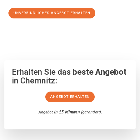
UNVERBINDLICHES ANGEBOT ERHALTEN
100% unverbindlich
– Garantiert eine Antwort
innerhalb von 15
Minuten
.
Erhalten Sie das
beste Angebot
in Chemnitz:
ANGEBOT ERHALTEN
Angebot
in 15 Minuten
(garantiert).