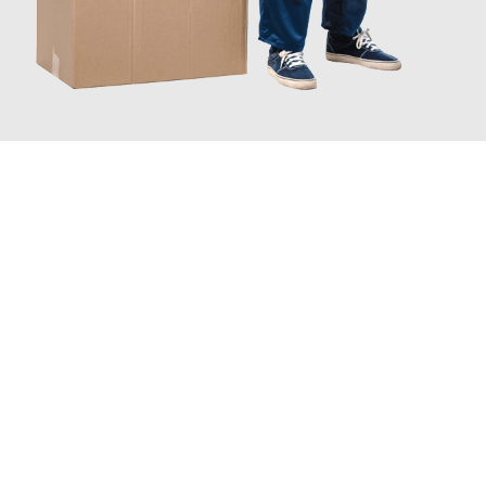
JETZT ANFRAGEN
Erleben Sie mit Umzugsmeister Eisenhower Chemnitz, wie
einfach und stressfrei Ihr Umzug Chemnitz Lustenau
sein
kann. Unser Expertenteam steht bereit, um Ihnen einen
reibungslosen Übergang in Ihr neues Zuhause zu garantieren.
Jetzt
unverbindliches Angebot
erhalten &