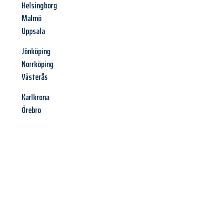
Helsingborg
Malmö
Uppsala
Jönköping
Norrköping
Västerås
Karlkrona
Örebro
Jetzt anfragen &
Angebot
mit Best-Preis
erhalten!