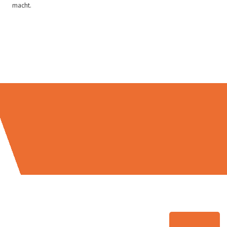
macht.
Umzugsmeister Eisenhower in
Zahlen: