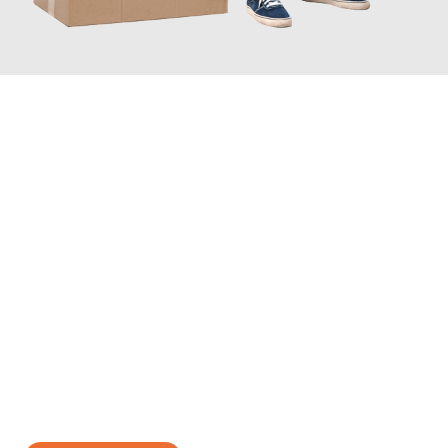
JETZT ANFRAGEN
Erleben Sie mit Umzugsmeister Eisenhower Chemnitz, wie
einfach und stressfrei Ihr Umzug Chemnitz Lund
sein kann.
Unser Expertenteam steht bereit, um Ihnen einen reibungslosen
Übergang in Ihr neues Zuhause zu garantieren.
Jetzt
unverbindliches Angebot
erhalten &
100€ sparen: