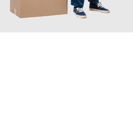
JETZT ANFRAGEN
Erleben Sie mit Umzugsmeister Eisenhower Chemnitz, wie
einfach und stressfrei Ihr Umzug Chemnitz Odense
sein kann.
Unser Expertenteam steht bereit, um Ihnen einen reibungslosen
Übergang in Ihr neues Zuhause zu garantieren.
Jetzt
unverbindliches Angebot
erhalten &
100€ sparen: