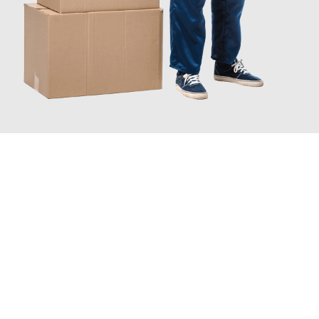
JETZT ANFRAGEN
Erleben Sie mit Umzugsmeister Eisenhower Chemnitz, wie
einfach und stressfrei Ihr Umzug Chemnitz Norrköping
sein
kann. Unser Expertenteam steht bereit, um Ihnen einen
reibungslosen Übergang in Ihr neues Zuhause zu garantieren.