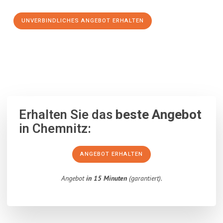
UNVERBINDLICHES ANGEBOT ERHALTEN
100% unverbindlich
– Garantiert eine Antwort
innerhalb von 15
Minuten
.
Erhalten Sie das
beste Angebot
in Chemnitz:
ANGEBOT ERHALTEN
Angebot
in 15 Minuten
(garantiert).