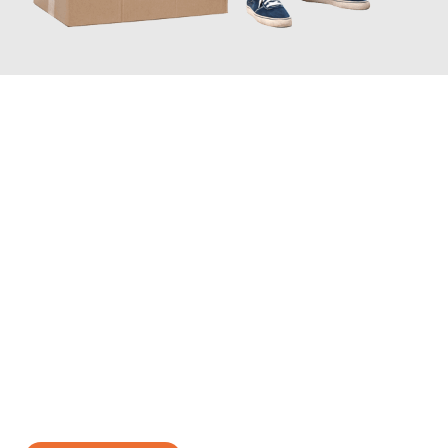
JETZT ANFRAGEN
Erleben Sie mit Umzugsmeister Eisenhower Chemnitz, wie
einfach und stressfrei Ihr Umzug Chemnitz Pitesti
sein kann.
Unser Expertenteam steht bereit, um Ihnen einen reibungslosen
Übergang in Ihr neues Zuhause zu garantieren.
Jetzt
unverbindliches Angebot
erhalten &
100€ sparen: