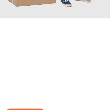
JETZT ANFRAGEN
Erleben Sie mit Umzugsmeister Eisenhower Chemnitz, wie
einfach und stressfrei Ihr Umzug Chemnitz Russe
sein kann.
Unser Expertenteam steht bereit, um Ihnen einen reibungslosen
Übergang in Ihr neues Zuhause zu garantieren.
Jetzt
unverbindliches Angebot
erhalten &
100€ sparen: