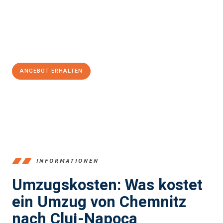
reibungslosen Übergang in Ihr neues Zuhause zu garantieren.
Jetzt
unverbindliches Angebot
erhalten &
100€ sparen:
ANGEBOT ERHALTEN
+4915792653349
INFORMATIONEN
Umzugskosten: Was kostet
ein Umzug von Chemnitz
nach Cluj-Napoca