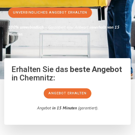
UNVERBINDLICHES ANGEBOT ERHALTEN
100% unverbindlich
– Garantiert eine Antwort
innerhalb von 15
Minuten
.
Erhalten Sie das
beste Angebot
in Chemnitz:
ANGEBOT ERHALTEN
Angebot
in 15 Minuten
(garantiert).