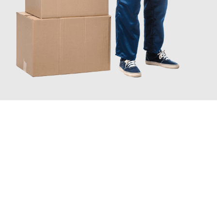
JETZT ANFRAGEN
Erleben Sie mit Umzugsmeister Eisenhower Chemnitz, wie
einfach und stressfrei Ihr Umzug Chemnitz Cluj-Napoca
sein
kann. Unser Expertenteam steht bereit, um Ihnen einen