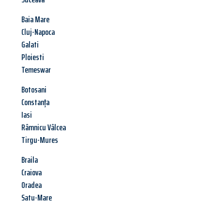
Baia Mare
Cluj-Napoca
Galati
Ploiesti
Temeswar
Botosani
Constanța
Iasi
Râmnicu Vâlcea
Tirgu-Mures
Braila
Craiova
Oradea
Satu-Mare