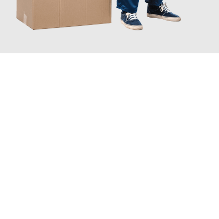
JETZT ANFRAGEN
Erleben Sie mit Umzugsmeister Eisenhower Chemnitz, wie
einfach und stressfrei Ihr Umzug Chemnitz Pristina
sein kann.
Unser Expertenteam steht bereit, um Ihnen einen reibungslosen
Übergang in Ihr neues Zuhause zu garantieren.
Jetzt
unverbindliches Angebot
erhalten &
100€ sparen: