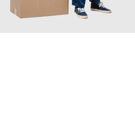
JETZT ANFRAGEN
Erleben Sie mit Umzugsmeister Eisenhower Chemnitz, wie
einfach und stressfrei Ihr Umzug Chemnitz Gamprin
sein kann.
Unser Expertenteam steht bereit, um Ihnen einen reibungslosen
Übergang in Ihr neues Zuhause zu garantieren.
Jetzt
unverbindliches Angebot
erhalten &
100€ sparen: