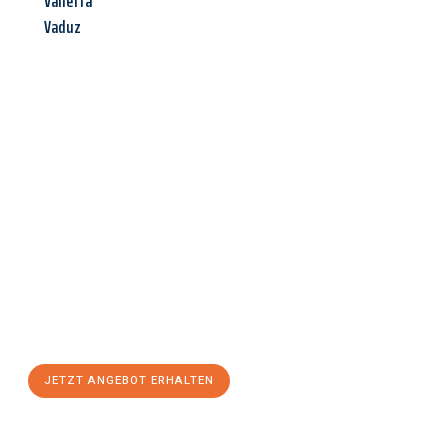
Valletta
Vaduz
Jetzt anfragen &
Angebot
mit Best-Preis
erhalten!
Schicken Sie uns jetzt Ihre unverbindliche Anfrage und sichern
Sie sich Ihr
individuelles Umzugsangebot für Ihr Anliegen in
Chemnitz
zum Best-Preis! Nutzen Sie die Gelegenheit für einen
stressfreien Umzug
mit maximalem Komfort:
JETZT ANGEBOT ERHALTEN