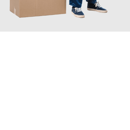
JETZT ANFRAGEN
Erleben Sie mit Umzugsmeister Eisenhower Chemnitz, wie
einfach und stressfrei Ihr Umzug Chemnitz Monaco
sein kann.
Unser Expertenteam steht bereit, um Ihnen einen reibungslosen
Übergang in Ihr neues Zuhause zu garantieren.
Jetzt
unverbindliches Angebot
erhalten &
100€ sparen: