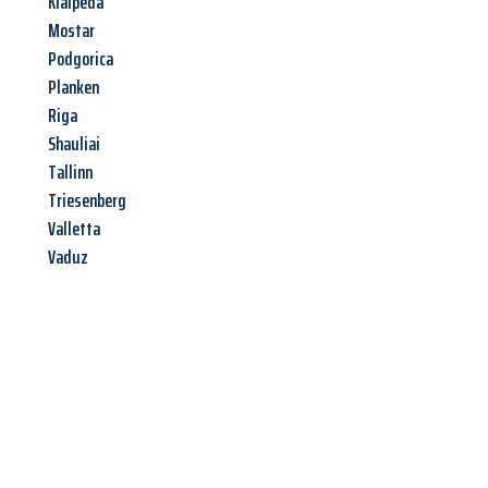
Klaipeda
Mostar
Podgorica
Planken
Riga
Shauliai
Tallinn
Triesenberg
Valletta
Vaduz
Jetzt anfragen &
Angebot
mit Best-Preis
erhalten!