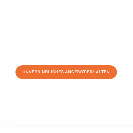
Sliwen
Ihr Umzug Chemnitz Sliwen kann so einfach sein! Erleben
erstklassigen Service
und sichern Sie sich die
besten Prei
Jetzt Ihr individuelles Angebot anfordern und den ersten
stressfreien Umzug nach Sliwen machen:
UNVERBINDLICHES ANGEBOT ERHALTEN
100% unverbindlich
– Garantiert eine Antwort
innerhalb von 15 Min