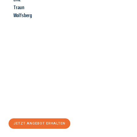
Traun
Wolfsberg
Jetzt anfragen &
Angebot
mit Best-Preis
erhalten!
Schicken Sie uns jetzt Ihre unverbindliche Anfrage und sichern
Sie sich Ihr
individuelles Umzugsangebot für Ihr Anliegen in
Chemnitz
zum Best-Preis! Nutzen Sie die Gelegenheit für einen
stressfreien Umzug
mit maximalem Komfort:
JETZT ANGEBOT ERHALTEN