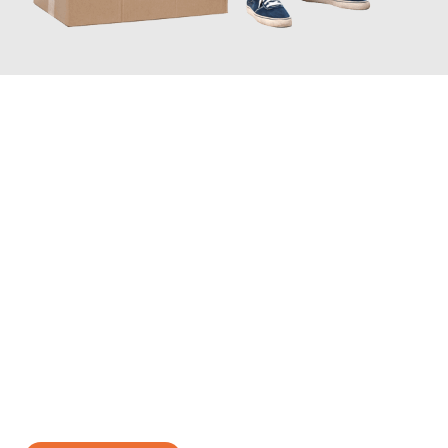
JETZT ANFRAGEN
Erleben Sie mit Umzugsmeister Eisenhower Chemnitz, wie
einfach und stressfrei Ihr Umzug Chemnitz Linz
sein kann.
Unser Expertenteam steht bereit, um Ihnen einen reibungslosen
Übergang in Ihr neues Zuhause zu garantieren.
Jetzt
unverbindliches Angebot
erhalten &
100€ sparen: