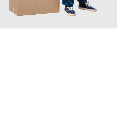
JETZT ANFRAGEN
Erleben Sie mit Umzugsmeister Eisenhower Chemnitz, wie
einfach und stressfrei Ihr Umzug Chemnitz Peristeri
sein kann.
Unser Expertenteam steht bereit, um Ihnen einen reibungslosen
Übergang in Ihr neues Zuhause zu garantieren.
Jetzt
unverbindliches Angebot
erhalten &
100€ sparen: