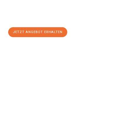
Sie sich Ihr
individuelles Umzugsangebot für Ihr Anliegen in
Chemnitz
zum Best-Preis! Nutzen Sie die Gelegenheit für einen
stressfreien Umzug
mit maximalem Komfort:
JETZT ANGEBOT ERHALTEN