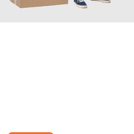
JETZT ANFRAGEN
Erleben Sie mit Umzugsmeister Eisenhower Chemnitz, wie
einfach und stressfrei Ihr Umzug Chemnitz Patras
sein kann.
Unser Expertenteam steht bereit, um Ihnen einen reibungslosen
Übergang in Ihr neues Zuhause zu garantieren.
Jetzt
unverbindliches Angebot
erhalten &
100€ sparen: