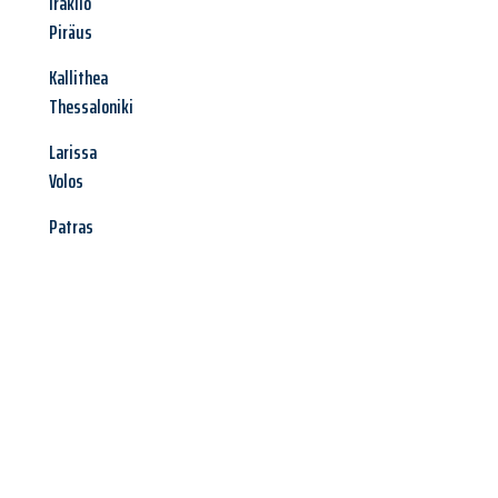
Iraklio
Piräus
Kallithea
Thessaloniki
Larissa
Volos
Patras
Jetzt anfragen &
Angebot
mit Best-Preis
erhalten!
Schicken Sie uns jetzt Ihre unverbindliche Anfrage und sichern