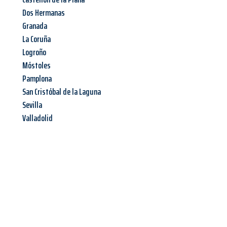
Dos Hermanas
Granada
La Coruña
Logroño
Móstoles
Pamplona
San Cristóbal de la Laguna
Sevilla
Valladolid
Jetzt anfragen &
Angebot
mit Best-Preis
erhalten!