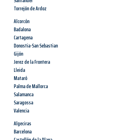
Santander
Torrejón de Ardoz
Alcorcón
Badalona
Cartagena
Donostia-San Sebastian
Gijón
Jerez de la Frontera
Lleida
Mataró
Palma de Mallorca
Salamanca
Saragossa
Valencia
Algeciras
Barcelona
Castellón de la Plana