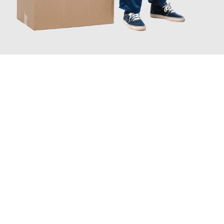
JETZT ANFRAGEN
Erleben Sie mit Umzugsmeister Eisenhower Chemnitz, wie
einfach und stressfrei Ihr Umzug Chemnitz Valencia
sein kann.
Unser Expertenteam steht bereit, um Ihnen einen reibungslosen
Übergang in Ihr neues Zuhause zu garantieren.
Jetzt
unverbindliches Angebot
erhalten &
100€ sparen: