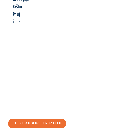
Krško
Ptuj
Žalec
Jetzt anfragen &
Angebot
mit Best-Preis
erhalten!
Schicken Sie uns jetzt Ihre unverbindliche Anfrage und sichern
Sie sich Ihr
individuelles Umzugsangebot für Ihr Anliegen in
Chemnitz
zum Best-Preis! Nutzen Sie die Gelegenheit für einen
stressfreien Umzug
mit maximalem Komfort:
JETZT ANGEBOT ERHALTEN