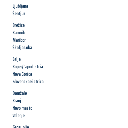
Ljubljana
Šentjur
Brežice
Kamnik
Maribor
Škofja Loka
Celje
Koper/Capodistria
Nova Gorica
Slovenska Bistrica
Domžale
Kranj
Novo mesto
Velenje
Grosuplje