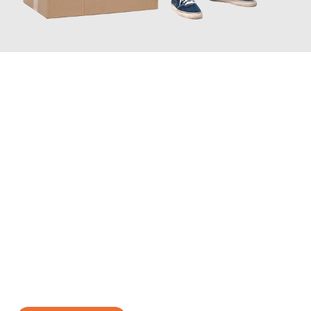
JETZT ANFRAGEN
Erleben Sie mit Umzugsmeister Eisenhower Chemnitz, wie
einfach und stressfrei Ihr Umzug Chemnitz Celje
sein kann.
Unser Expertenteam steht bereit, um Ihnen einen reibungslosen
Übergang in Ihr neues Zuhause zu garantieren.
Jetzt
unverbindliches Angebot
erhalten &
100€ sparen: