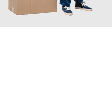
JETZT ANFRAGEN
Erleben Sie mit Umzugsmeister Eisenhower Chemnitz, wie
einfach und stressfrei Ihr Umzug Chemnitz Brüssel
sein kann.
Unser Expertenteam steht bereit, um Ihnen einen reibungslosen
Übergang in Ihr neues Zuhause zu garantieren.
Jetzt
unverbindliches Angebot
erhalten &
100€ sparen: